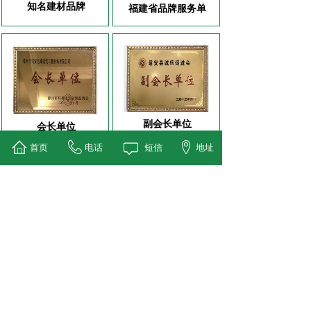
知名建材品牌
福建省品牌服务单
筑建材构件为研发和生产绿色节能环保建材
而不断创新！
03.产品多样可选
主要产品有——钢筋混凝土装配式检查井，
钢筋混凝土排水管顶管，装配式混凝土建筑
构件，广场砖，透水砖，路沿石，屋面隔热
副会长单位
砖，预制盖板，轻质高强多功能墙体材料及
会长单位
水泥预制品的生产销售。
首页
电话
短信
地址
04.车队优势
先进单位
质量信用企业
查看更多